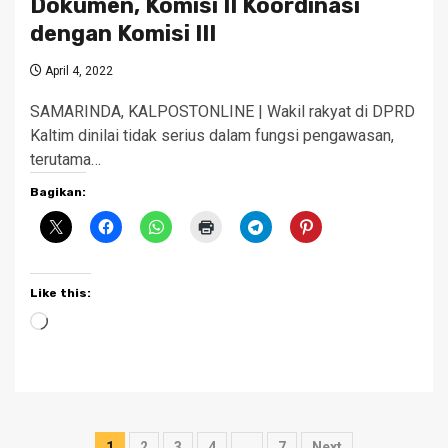
Dokumen, Komisi II Koordinasi
dengan Komisi III
April 4, 2022
SAMARINDA, KALPOSTONLINE | Wakil rakyat di DPRD
Kaltim dinilai tidak serius dalam fungsi pengawasan,
terutama…
Bagikan:
Like this:
Loading…
Posts
1
2
3
4
…
7
Next