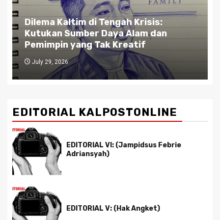
ma Kaltim di Tengah Krisis:
Gubernur
ukan Sumber Daya Alam dan
Jalan: An
impin yang Tak Kreatif
Antara E
 29, 2026
July 27, 202
EDITORIAL KALPOSTONLINE
EDITORIAL VI: (Jampidsus Febrie
Adriansyah)
EDITORIAL V: (Hak Angket)