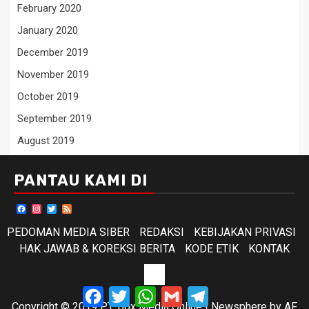
February 2020
January 2020
December 2019
November 2019
October 2019
September 2019
August 2019
PANTAU KAMI DI
Facebook
Instagram
Twitter
Feed
PEDOMAN MEDIA SIBER
REDAKSI
KEBIJAKAN PRIVASI
HAK JAWAB & KOREKSI BERITA
KODE ETIK
KONTAK
KODE
Facebook
Twitter
WhatsApp
Gmail
Telegram
ETIK
Copyright © 2019 PT. Box Media Online
|
Newsphere
by AF