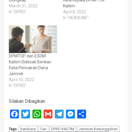
Diungkap
Kata Kepala DPMPTSP
March 31, 2022
Kaltim
In "DPRD"
April 8, 2022
In "HEADLINE"
DPMTSP dan ESDM
Kaltim Didesak Berikan
Data Pencairan Dana
Jamrek
April 10, 2022
In "DPRD"
Silakan Dibagikan
Facebook
Twitter
WhatsApp
Gmail
Telegram
Messenger
Share
batubara
Cair
DPRD KALTIM
Jaminan Kesungguhan
Tags: