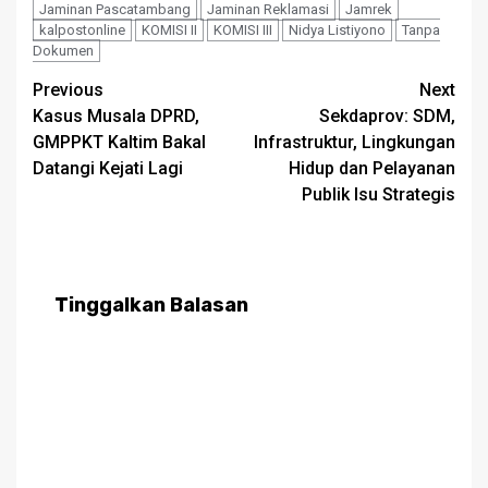
Jaminan Pascatambang
Jaminan Reklamasi
Jamrek
kalpostonline
KOMISI II
KOMISI III
Nidya Listiyono
Tanpa
Dokumen
Post
Previous
Next
Kasus Musala DPRD,
Sekdaprov: SDM,
navigation
GMPPKT Kaltim Bakal
Infrastruktur, Lingkungan
Datangi Kejati Lagi
Hidup dan Pelayanan
Publik Isu Strategis
Tinggalkan Balasan