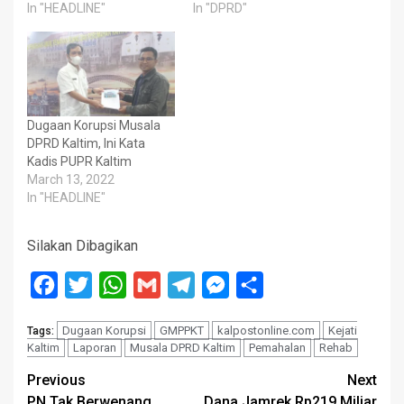
In "HEADLINE"
In "DPRD"
Dugaan Korupsi Musala
DPRD Kaltim, Ini Kata
Kadis PUPR Kaltim
March 13, 2022
In "HEADLINE"
Silakan Dibagikan
Facebook
Twitter
WhatsApp
Gmail
Telegram
Messenger
Share
Dugaan Korupsi
GMPPKT
kalpostonline.com
Kejati
Tags:
Kaltim
Laporan
Musala DPRD Kaltim
Pemahalan
Rehab
Post
Previous
Next
PN Tak Berwenang
Dana Jamrek Rp219 Miliar