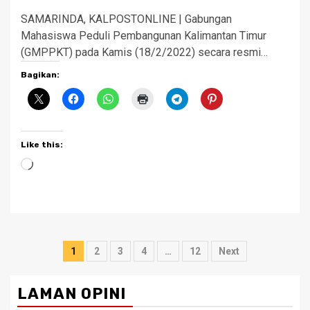
SAMARINDA, KALPOSTONLINE | Gabungan
Mahasiswa Peduli Pembangunan Kalimantan Timur
(GMPPKT) pada Kamis (18/2/2022) secara resmi…
Bagikan:
Like this:
Loading…
Posts
1
2
3
4
…
12
Next
pagination
LAMAN OPINI