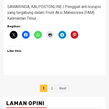
SAMARINDA, KALPOSTONLINE | Penggiat anti korupsi
yang tergabung dalam Front Aksi Mahasiswa (FAM)
Kalimantan Timur…
Bagikan:
Like this:
Posts
1
2
Next
pagination
LAMAN OPINI