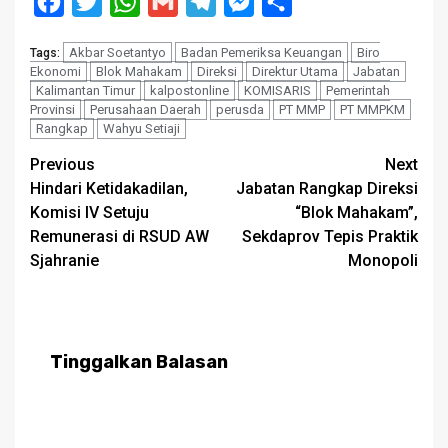
Facebook
Twitter
WhatsApp
Gmail
Telegram
Messenger
Share
Akbar Soetantyo
Badan Pemeriksa Keuangan
Biro
Tags:
Ekonomi
Blok Mahakam
Direksi
Direktur Utama
Jabatan
Kalimantan Timur
kalpostonline
KOMISARIS
Pemerintah
Provinsi
Perusahaan Daerah
perusda
PT MMP
PT MMPKM
Rangkap
Wahyu Setiaji
Post
Previous
Next
Hindari Ketidakadilan,
Jabatan Rangkap Direksi
navigation
Komisi IV Setuju
“Blok Mahakam”,
Remunerasi di RSUD AW
Sekdaprov Tepis Praktik
Sjahranie
Monopoli
Tinggalkan Balasan