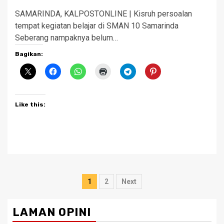
SAMARINDA, KALPOSTONLINE | Kisruh persoalan
tempat kegiatan belajar di SMAN 10 Samarinda
Seberang nampaknya belum…
Bagikan:
Like this:
Posts
1
2
Next
pagination
LAMAN OPINI