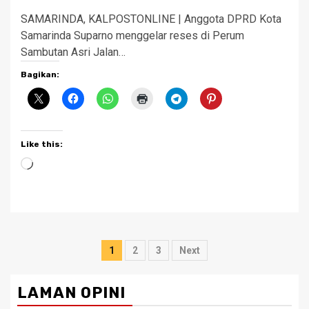
SAMARINDA, KALPOSTONLINE | Anggota DPRD Kota
Samarinda Suparno menggelar reses di Perum
Sambutan Asri Jalan…
Bagikan:
Like this:
Loading…
Posts
1
2
3
Next
pagination
LAMAN OPINI