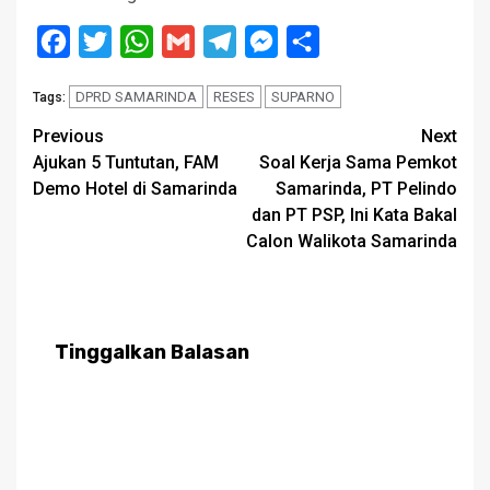
Facebook
Twitter
WhatsApp
Gmail
Telegram
Messenger
Share
DPRD SAMARINDA
RESES
SUPARNO
Tags:
Post
Previous
Next
Ajukan 5 Tuntutan, FAM
Soal Kerja Sama Pemkot
navigation
Demo Hotel di Samarinda
Samarinda, PT Pelindo
dan PT PSP, Ini Kata Bakal
Calon Walikota Samarinda
Tinggalkan Balasan