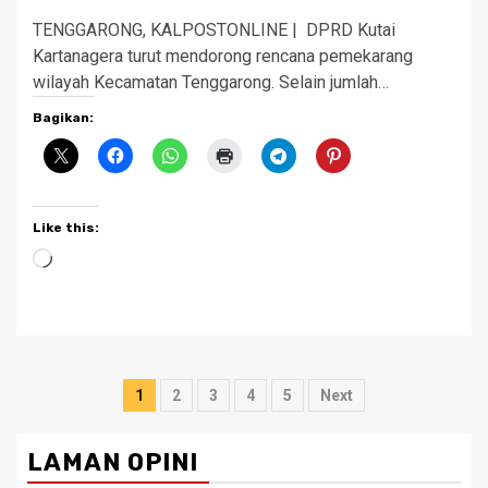
TENGGARONG, KALPOSTONLINE | DPRD Kutai
Kartanagera turut mendorong rencana pemekarang
wilayah Kecamatan Tenggarong. Selain jumlah…
Bagikan:
Like this:
Loading…
Posts
1
2
3
4
5
Next
pagination
LAMAN OPINI