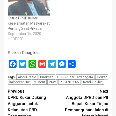
Ketua DPRD Kukar:
Keselamatan Masyarakat
Penting Saat Pilkada
September 15, 2020
In "DPRD"
Silakan Dibagikan
Facebook
Twitter
WhatsApp
Gmail
Telegram
Messenger
Share
Abdul Rasid
Budiman
DPRD Kutai Kartanegara
Golkar
Tags:
kalpostonline
Mundur
PAW
PELANTIKAN
Rendi Solihin
Post
Previous
Next
DPRD Kukar Dukung
Anggota DPRD dan Plt
navigation
Anggaran untuk
Bupati Kukar Tinjau
Kelanjutan CBD
Pembangunan Jalan di