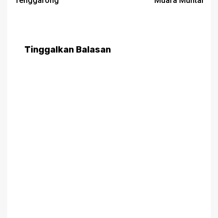
Tenggarong
Muara Muntai
Tinggalkan Balasan