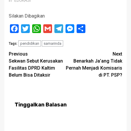
In "EDUKASI"
Silakan Dibagikan
Facebook
Twitter
WhatsApp
Gmail
Telegram
Messenger
Share
pendidikan
samarinda
Tags:
Post
Previous
Next
Sekwan Sebut Kerusakan
Benarkah Ja’ang Tidak
navigation
Fasilitas DPRD Kaltim
Pernah Menjadi Komisaris
Belum Bisa Ditaksir
di PT. PSP?
Tinggalkan Balasan