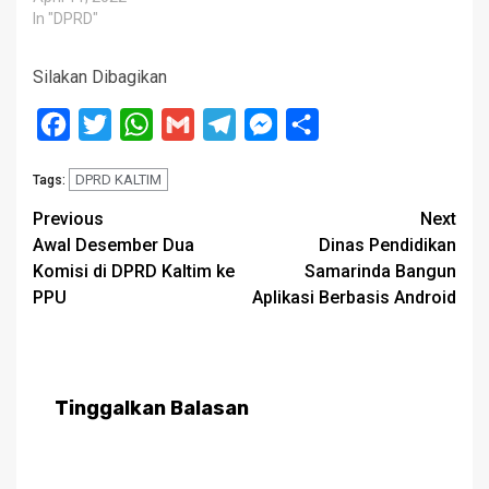
In "DPRD"
Silakan Dibagikan
Facebook
Twitter
WhatsApp
Gmail
Telegram
Messenger
Share
DPRD KALTIM
Tags:
Post
Previous
Next
Awal Desember Dua
Dinas Pendidikan
navigation
Komisi di DPRD Kaltim ke
Samarinda Bangun
PPU
Aplikasi Berbasis Android
Tinggalkan Balasan