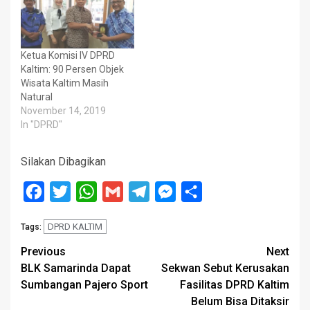
Ketua Komisi IV DPRD
Kaltim: 90 Persen Objek
Wisata Kaltim Masih
Natural
November 14, 2019
In "DPRD"
Silakan Dibagikan
Facebook
Twitter
WhatsApp
Gmail
Telegram
Messenger
Share
DPRD KALTIM
Tags:
Post
Previous
Next
BLK Samarinda Dapat
Sekwan Sebut Kerusakan
navigation
Sumbangan Pajero Sport
Fasilitas DPRD Kaltim
Belum Bisa Ditaksir