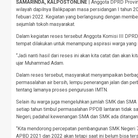
SAMARINDA, KALPOSTONLINE
| Anggota DPRD Provins
wilayah dapilnya Balikpapan masa persidangan I tahun 20
febuari 2022. Kegiatan yang berlangsung dengan memberl
sejumlah tokoh masyarakat.
Dalam kegiatan reses tersebut Anggota Komisi III DPRD
tempat dilakukan untuk menampung aspirasi warga yang 
“Jadi nanti hasil dari reses ini akan kita catat dan akan ki
ujar Muhammad Adam.
Dalam reses tersebut, masyarakat menyampaikan berbaga
permasalahan air bersih, lempu penerangan jalan dan pe
tentang lamanya proses pengurusan IMTN.
Selain itu warga juga mengeluhkan jumlah SMK dan SMA 
setiap tahun timbul permasalahan PPDB lantaran tidak s
Negeri, padahal kewenangan SMA dan SMK ada ditangan 
“Kita mendorong percepatan pembangunan SMK Negeri 7 d
APBD 2021 dan 2022 akan tetapi saat ini belum bisa ters