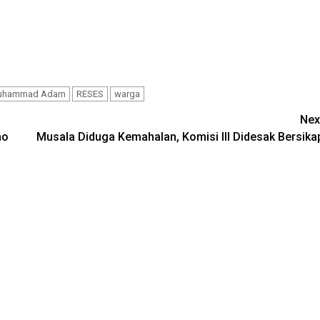
uhammad Adam
RESES
warga
Nex
mo
Musala Diduga Kemahalan, Komisi III Didesak Bersika