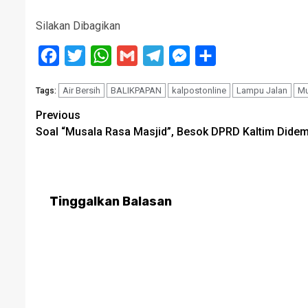
Silakan Dibagikan
Facebook
Twitter
WhatsApp
Gmail
Telegram
Messenger
Share
Air Bersih
BALIKPAPAN
kalpostonline
Lampu Jalan
M
Tags:
Post
Previous
Soal “Musala Rasa Masjid”, Besok DPRD Kaltim Dide
navigation
Tinggalkan Balasan