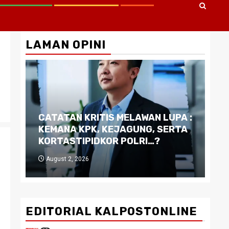
LAMAN OPINI
CATATAN KRITIS MELAWAN LUPA :
Di
KEMANA KPK, KEJAGUNG, SERTA
Ku
KORTASTIPIDKOR POLRI…?
Pe
August 2, 2026
J
EDITORIAL KALPOSTONLINE