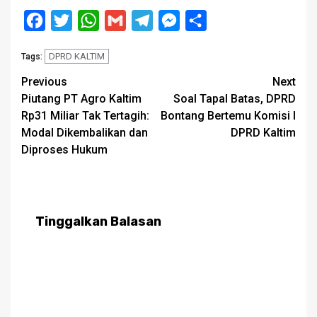
Facebook
Twitter
WhatsApp
Gmail
Telegram
Messenger
Share
DPRD KALTIM
Tags:
Post
Previous
Next
Piutang PT Agro Kaltim
Soal Tapal Batas, DPRD
navigation
Rp31 Miliar Tak Tertagih:
Bontang Bertemu Komisi I
Modal Dikembalikan dan
DPRD Kaltim
Diproses Hukum
Tinggalkan Balasan