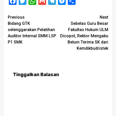
Facebook
Twitter
WhatsApp
Gmail
Telegram
Messenger
Share
Post
Previous
Next
Bidang GTK
Sebelas Guru Besar
navigation
selenggarakan Pelatihan
Fakultas Hukum ULM
Auditor Internal SMM LSP
Dicopot, Rektor Mengaku
P1 SMK
Belum Terima SK dari
Kemdikbudristek
Tinggalkan Balasan