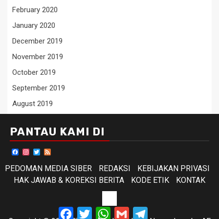
February 2020
January 2020
December 2019
November 2019
October 2019
September 2019
August 2019
PANTAU KAMI DI
Facebook
Instagram
Twitter
Feed
PEDOMAN MEDIA SIBER
REDAKSI
KEBIJAKAN PRIVASI
HAK JAWAB & KOREKSI BERITA
KODE ETIK
KONTAK
KODE
Facebook
Twitter
WhatsApp
Gmail
Telegram
ETIK