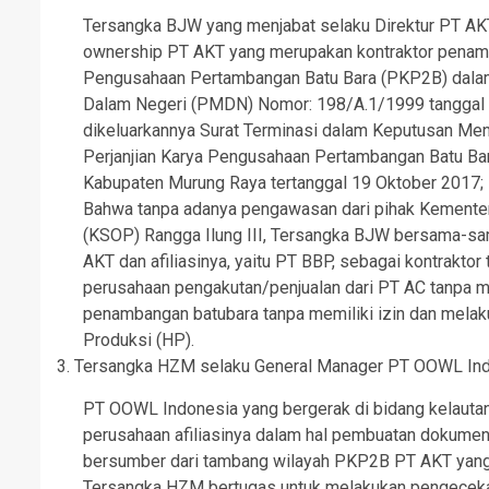
Tersangka BJW yang menjabat selaku Direktur PT A
ownership PT AKT yang merupakan kontraktor penamb
Pengusahaan Pertambangan Batu Bara (PKP2B) dal
Dalam Negeri (PMDN) Nomor: 198/A.1/1999 tanggal 3
dikeluarkannya Surat Terminasi dalam Keputusan 
Perjanjian Karya Pengusahaan Pertambangan Batu Bar
Kabupaten Murung Raya tertanggal 19 Oktober 2017;
Bahwa tanpa adanya pengawasan dari pihak Kemente
(KSOP) Rangga Ilung III, Tersangka BJW bersama-s
AKT dan afiliasinya, yaitu PT BBP, sebagai kontra
perusahaan pengakutan/penjualan dari PT AC tanpa m
penambangan batubara tanpa memiliki izin dan mela
Produksi (HP).
3. Tersangka HZM selaku General Manager PT OOWL Indon
PT OOWL Indonesia yang bergerak di bidang kelauta
perusahaan afiliasinya dalam hal pembuatan dokumen C
bersumber dari tambang wilayah PKP2B PT AKT yang t
Tersangka HZM bertugas untuk melakukan pengecekan