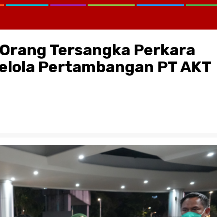
 Orang Tersangka Perkara
elola Pertambangan PT AKT
CATATAN KRITIS MELAWAN LUP
KEMANA KPK, KEJAGUNG, SER
KORTASTIPIDKOR POLRI…?
August 2, 2026