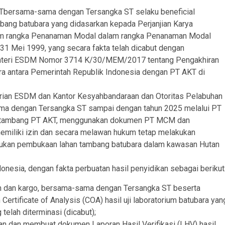
KTbersama-sama dengan Tersangka ST selaku beneficial
ang batubara yang didasarkan kepada Perjanjian Karya
am rangka Penanaman Modal dalam rangka Penanaman Modal
1 Mei 1999, yang secara fakta telah dicabut dengan
Menteri ESDM Nomor 3714 K/30/MEM/2017 tentang Pengakhiran
a antara Pemerintah Republik Indonesia dengan PT AKT di
rian ESDM dan Kantor Kesyahbandaraan dan Otoritas Pelabuhan
ama dengan Tersangka ST sampai dengan tahun 2025 melalui PT
ktor tambang PT AKT, menggunakan dokumen PT MCM dan
emiliki izin dan secara melawan hukum tetap melakukan
kukan pembukaan lahan tambang batubara dalam kawasan Hutan
esia, dengan fakta perbuatan hasil penyidikan sebagai berikut
n dan kargo, bersama-sama dengan Tersangka ST beserta
ertificate of Analysis (COA) hasil uji laboratorium batubara yan
elah diterminasi (dicabut);
 dan membuat dokumen Laporan Hasil Verifikasi (LHV) hasil