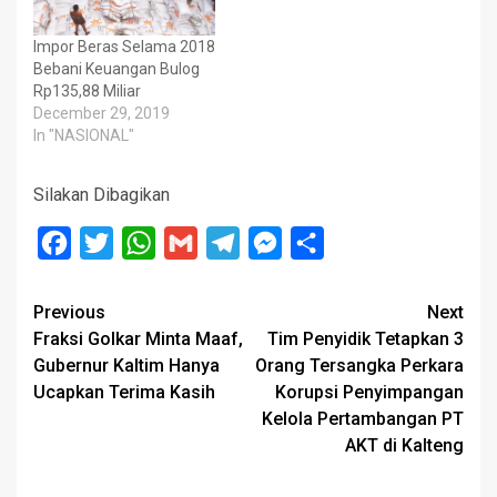
Impor Beras Selama 2018
Bebani Keuangan Bulog
Rp135,88 Miliar
December 29, 2019
In "NASIONAL"
Silakan Dibagikan
Facebook
Twitter
WhatsApp
Gmail
Telegram
Messenger
Share
Post
Previous
Next
Fraksi Golkar Minta Maaf,
Tim Penyidik Tetapkan 3
navigation
Gubernur Kaltim Hanya
Orang Tersangka Perkara
Ucapkan Terima Kasih
Korupsi Penyimpangan
Kelola Pertambangan PT
AKT di Kalteng