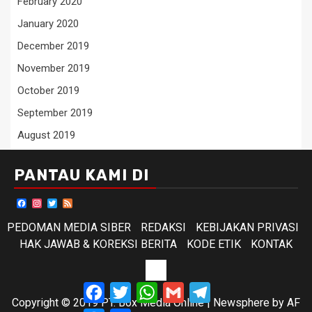
February 2020
January 2020
December 2019
November 2019
October 2019
September 2019
August 2019
PANTAU KAMI DI
Facebook
Instagram
Twitter
Feed
PEDOMAN MEDIA SIBER
REDAKSI
KEBIJAKAN PRIVASI
HAK JAWAB & KOREKSI BERITA
KODE ETIK
KONTAK
KODE
Facebook
Twitter
WhatsApp
Gmail
Telegram
ETIK
Copyright © 2019 PT. Box Media Online
|
Newsphere
by AF