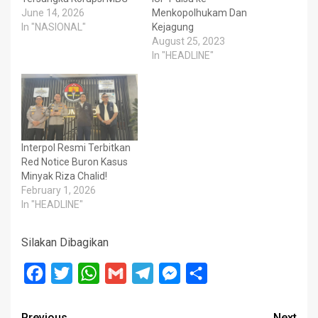
June 14, 2026
Menkopolhukam Dan
In "NASIONAL"
Kejagung
August 25, 2023
In "HEADLINE"
Interpol Resmi Terbitkan
Red Notice Buron Kasus
Minyak Riza Chalid!
February 1, 2026
In "HEADLINE"
Silakan Dibagikan
Facebook
Twitter
WhatsApp
Gmail
Telegram
Messenger
Share
Previous
Next