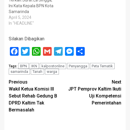
Ini Kata Kepala BPN Kota
Samarinda
April 5, 2024
In "HEADLINE"
Silakan Dibagikan
Facebook
Twitter
WhatsApp
Gmail
Telegram
Messenger
Share
BPN
IKN
kalpostonline
Penyangga
Peta Tematik
Tags:
samarinda
Tanah
warga
Post
Previous
Next
Wakil Ketua Komisi III
JPT Pemprov Kaltim Ikuti
navigation
Sebut Rehab Gedung B
Uji Kompetensi
DPRD Kaltim Tak
Pemerintahan
Bermasalah