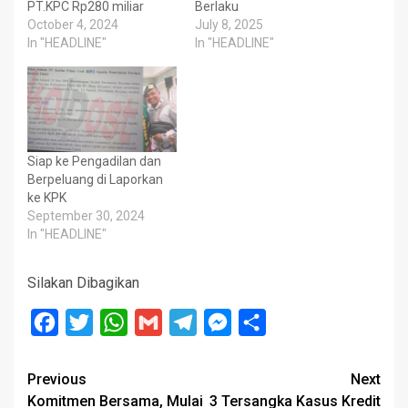
PT.KPC Rp280 miliar
Berlaku
October 4, 2024
July 8, 2025
In "HEADLINE"
In "HEADLINE"
Siap ke Pengadilan dan
Berpeluang di Laporkan
ke KPK
September 30, 2024
In "HEADLINE"
Silakan Dibagikan
Facebook
Twitter
WhatsApp
Gmail
Telegram
Messenger
Share
Post
Previous
Next
Komitmen Bersama, Mulai
3 Tersangka Kasus Kredit