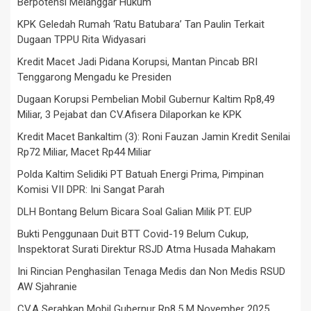
Berpotensi Melanggar Hukum
KPK Geledah Rumah ‘Ratu Batubara’ Tan Paulin Terkait
Dugaan TPPU Rita Widyasari
Kredit Macet Jadi Pidana Korupsi, Mantan Pincab BRI
Tenggarong Mengadu ke Presiden
Dugaan Korupsi Pembelian Mobil Gubernur Kaltim Rp8,49
Miliar, 3 Pejabat dan CV.Afisera Dilaporkan ke KPK
Kredit Macet Bankaltim (3): Roni Fauzan Jamin Kredit Senilai
Rp72 Miliar, Macet Rp44 Miliar
Polda Kaltim Selidiki PT Batuah Energi Prima, Pimpinan
Komisi VII DPR: Ini Sangat Parah
DLH Bontang Belum Bicara Soal Galian Milik PT. EUP
Bukti Penggunaan Duit BTT Covid-19 Belum Cukup,
Inspektorat Surati Direktur RSJD Atma Husada Mahakam
Ini Rincian Penghasilan Tenaga Medis dan Non Medis RSUD
AW Sjahranie
CV.A Serahkan Mobil Gubernur Rp8,5 M November 2025,