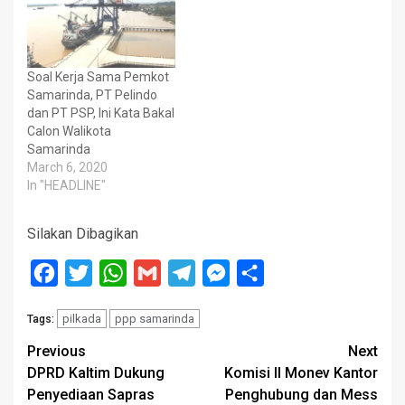
Soal Kerja Sama Pemkot
Samarinda, PT Pelindo
dan PT PSP, Ini Kata Bakal
Calon Walikota
Samarinda
March 6, 2020
In "HEADLINE"
Silakan Dibagikan
Facebook
Twitter
WhatsApp
Gmail
Telegram
Messenger
Share
pilkada
ppp samarinda
Tags:
Post
Previous
Next
DPRD Kaltim Dukung
Komisi II Monev Kantor
navigation
Penyediaan Sapras
Penghubung dan Mess