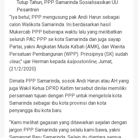
Tutup Tahun, PPP Samarinda Sosialisasikan UU
Pesantren
“Iya betul, PPP mengusung pak Andi Harun sebagai
calon Walikota Samarinda. Ini berdasarkan hasil
Mukercab PPP beberapa waktu lalu yang melibatkan
seluruh PAC PPP se kota Samarinda dan juga sayap
Partai, yakni Angkatan Muda Ka’bah (AMK), dan Wanita
Persatuan Pembangunan (WPP). Prinsipnya (SK) sudah
clear
,” ujar Herman kepada
kalpostonline,
Jumat,
(21/2/2020).
Dimata PPP Samarinda, sosok Andi Harun atau AH yang
juga Wakil Ketua DPRD Kaltim tersebut dinilai memiliki
persamaan tujuan dengan PPP untuk mengelola kota
Samarinda sebagai ibu kota provinsi dan kota
penyangga ibu kota baru.
“Kami melihat gagasan yang ditawarkan sejalan dengan
jargon PPP Samarinda yang selalu kami bawa, yakni
Semangat Baru Samarinda. Selain itu diantara semua