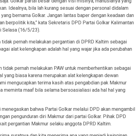
 saja. Golkar partai besar dengan visi misinya, manusianya yang
kan. Idealnya, bila lah kurang sesuai dengan personal didalam
a yang bernama Golkar. Jangan lantas baper dengan keadaan dan
berpolitik kita,” kata Sekretaris DPD Partai Golkar Kalimantan
 Selasa (16/5/23).
n tidak pernah melakukan pergantian di DPRD Kaltim sebagai
ai alat kelengkapan adalah hal yang wajar jika ada perubahan
an tidak pernah melakukan PAW untuk memberhentikan sebagai
al yang biasa karena merupakan alat kelengkapan dewan
ami mengucapkan terima kasih atas pengabdian pak Makmur
juga meminta maaf bila selama bersoasialiasi ada hal hal yang
i menegaskan bahwa Partai Golkar melalui DPD akan mengambil
ngan pengunduran diri Makmur dari partai Golkar. Pihak DPD
rkait pergantian Makmur selaku anggota DPRD Kaltim.
erima suratnya dan kita menerima apa yang menjadi keinginan