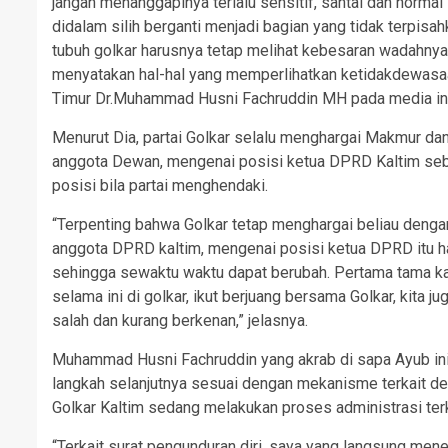
jangan menanggapinya terlalu sensitif, santai dan normal
didalam silih berganti menjadi bagian yang tidak terpisah
tubuh golkar harusnya tetap melihat kebesaran wadahny
menyatakan hal-hal yang memperlihatkan ketidakdewasaan 
Timur Dr.Muhammad Husni Fachruddin MH pada media ini
Menurut Dia, partai Golkar selalu menghargai Makmur da
anggota Dewan, mengenai posisi ketua DPRD Kaltim sebag
posisi bila partai menghendaki.
“Terpenting bahwa Golkar tetap menghargai beliau deng
anggota DPRD kaltim, mengenai posisi ketua DPRD itu h
sehingga sewaktu waktu dapat berubah. Pertama tama k
selama ini di golkar, ikut berjuang bersama Golkar, kita 
salah dan kurang berkenan,” jelasnya.
Muhammad Husni Fachruddin yang akrab di sapa Ayub in
langkah selanjutnya sesuai dengan mekanisme terkait de
Golkar Kaltim sedang melakukan proses administrasi te
“Terkait surat pengunduran diri, saya yang langsung men