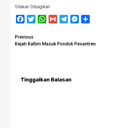
Silakan Dibagikan
Facebook
Twitter
WhatsApp
Gmail
Telegram
Messenger
Share
Post
Previous
Kejati Kaltim Masuk Pondok Pesantren
navigation
Tinggalkan Balasan