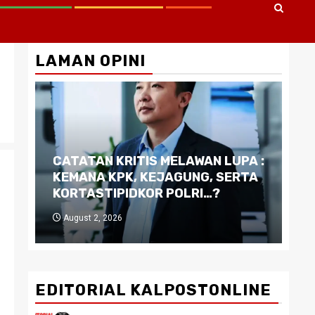
LAMAN OPINI
CATATAN KRITIS MELAWAN LUPA :
Di
KEMANA KPK, KEJAGUNG, SERTA
Ku
KORTASTIPIDKOR POLRI…?
Pe
August 2, 2026
J
EDITORIAL KALPOSTONLINE