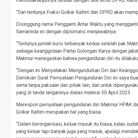
menindaklanjutinya sesuai dengan tata tertib DPRD Kalt
“Dan tentunya Fraksi Golkar Kaltim dan DPRD akan mempro
Disinggung nama Pengganti Antar Waktu yang mengganti
Samarinda ini dengan diplomatis menjawabnya.
“Tentunya jumlah kursi terbanyak kedua setelah pak Makm
sebagai keanggotaan Partai Golongan Karya dengan jabat
Makmur menegaskan bahwa pengunduran diri itu dilakuk
“Dengan ini Menyatakan Mengundurkan Diri dari Keanggot
Demikian Surat Pernyataan Pengunduran Diri ini saya bua
serta tanpa paksaan dari pihak lain, dan untuk dipergun
yang di tanda tanganinya diatas materai 30 April 2023.
Merespon pernyataan pengunduran diri Makmur HPAK dari 
Golkar Kaltim merupakan hal yang biasa.
“Dalam berorganisasi, keluar masuk itu biasa, kalau sud
yang keluar tapi banyak juga yang masuk, apalagi mendekati