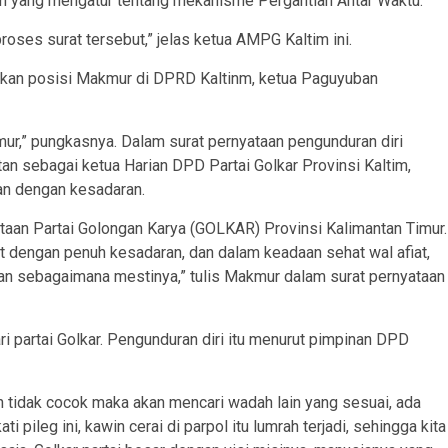
im yang mengatur tentang mekanisme Pergantian Antar Waktu.
ses surat tersebut,” jelas ketua AMPG Kaltim ini.
kan posisi Makmur di DPRD Kaltinm, ketua Paguyuban
ur,” pungkasnya. Dalam surat pernyataan pengunduran diri
an sebagai ketua Harian DPD Partai Golkar Provinsi Kaltim,
an dengan kesadaran.
aan Partai Golongan Karya (GOLKAR) Provinsi Kalimantan Timur.
t dengan penuh kesadaran, dan dalam keadaan sehat wal afiat,
akan sebagaimana mestinya,” tulis Makmur dalam surat pernyataan
partai Golkar. Pengunduran diri itu menurut pimpinan DPD
ah tidak cocok maka akan mencari wadah lain yang sesuai, ada
 pileg ini, kawin cerai di parpol itu lumrah terjadi, sehingga kita