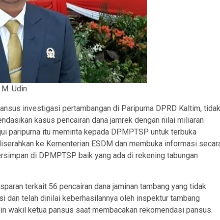
M. Udin
nsus investigasi pertambangan di Paripurna DPRD Kaltim, tida
dasikan kasus pencairan dana jamrek dengan nilai miliaran
jui paripurna itu meminta kepada DPMPTSP untuk terbuka
ah diserahkan ke Kementerian ESDM dan membuka informasi secar
tersimpan di DPMPTSP baik yang ada di rekening tabungan
ran terkait 56 pencairan dana jaminan tambang yang tidak
 dan telah dinilai keberhasilannya oleh inspektur tambang
n wakil ketua pansus saat membacakan rekomendasi pansus.