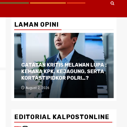
LAMAN OPINI
CATATAN KRITIS MELAWAN LUPA :
Di
KEMANA KPK, KEJAGUNG, SERTA
Ku
KORTASTIPIDKOR POLRI…?
Pe
August 2, 2026
J
EDITORIAL KALPOSTONLINE