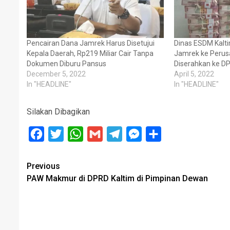
Pencairan Dana Jamrek Harus Disetujui
Dinas ESDM Kalt
Kepala Daerah, Rp219 Miliar Cair Tanpa
Jamrek ke Perus
Dokumen Diburu Pansus
Diserahkan ke 
December 5, 2022
April 5, 2022
In "HEADLINE"
In "HEADLINE"
Silakan Dibagikan
Facebook
Twitter
WhatsApp
Gmail
Telegram
Messenger
Share
Post
Previous
PAW Makmur di DPRD Kaltim di Pimpinan Dewan
navigation