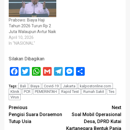
Prabowo: Biaya Haji
Tahun 2026 Turun Rp 2
Juta Walaupun Avtur Naik
April 10, 2026
In "NASIONAL"
Silakan Dibagikan
Facebook
Twitter
WhatsApp
Gmail
Telegram
Messenger
Share
Bali
Biaya
Covid-19
Jakarta
kalpostonline.com
Tags:
Klinik
PCR
PEMERINTAH
Rapid Test
Rumah Sakit
Tes
Virus
Post
Previous
Next
Pengisi Suara Doraemon
Soal Mobil Operasional
navigation
Tutup Usia
Desa, DPRD Kutai
Kartanegara Bentuk Panja