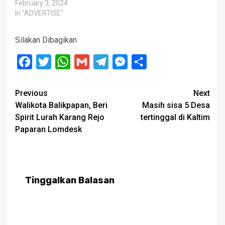
February 3, 2024
In "ADVERTISE"
Silakan Dibagikan
Facebook
Twitter
WhatsApp
Gmail
Telegram
Messenger
Share
Post
Previous
Next
Walikota Balikpapan, Beri
Masih sisa 5 Desa
navigation
Spirit Lurah Karang Rejo
tertinggal di Kaltim
Paparan Lomdesk
Tinggalkan Balasan