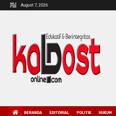
Skip
August 7, 2026
to
content
BERANDA
EDITORIAL
POLITIK
HUKUM