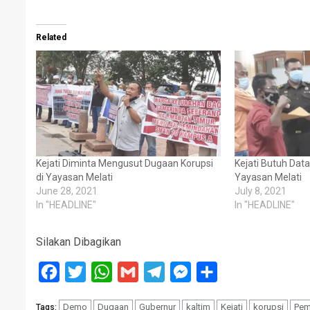
Related
Kejati Diminta Mengusut Dugaan Korupsi
Kejati Butuh Dat
di Yayasan Melati
Yayasan Melati
June 28, 2021
July 8, 2021
In "HEADLINE"
In "HEADLINE"
Silakan Dibagikan
Facebook
Twitter
WhatsApp
Gmail
Telegram
Messenger
Share
Demo
Dugaan
Gubernur
kaltim
Kejati
korupsi
Pem
Tags: