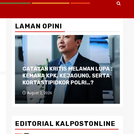
LAMAN OPINI
CATATAN KRITIS MELAWAN LUPA :
Di
KEMANA KPK, KEJAGUNG, SERTA
Ku
KORTASTIPIDKOR POLRI…?
Pe
August 2, 2026
J
EDITORIAL KALPOSTONLINE