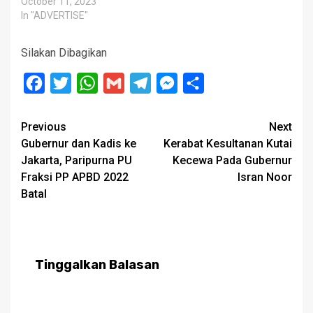
October 11, 2023
In "ADVERTISE"
Silakan Dibagikan
Facebook
Twitter
WhatsApp
Gmail
Telegram
Messenger
Share
Post
Previous
Next
Gubernur dan Kadis ke
Kerabat Kesultanan Kutai
navigation
Jakarta, Paripurna PU
Kecewa Pada Gubernur
Fraksi PP APBD 2022
Isran Noor
Batal
Tinggalkan Balasan