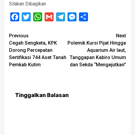
Silakan Dibagikan
Facebook
Twitter
WhatsApp
Gmail
Telegram
Messenger
Share
Post
Previous
Next
Cegah Sengketa, KPK
Polemik Kursi Pijat Hingga
navigation
Dorong Percepatan
Aquarium Air laut,
Sertifikasi 744 Aset Tanah
Tanggapan Kabiro Umum
Pemkab Kutim
dan Sekda “Mengejutkan”
Tinggalkan Balasan