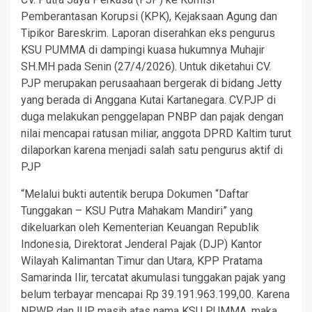
Pemberantasan Korupsi (KPK), Kejaksaan Agung dan
Tipikor Bareskrim. Laporan diserahkan eks pengurus
KSU PUMMA di dampingi kuasa hukumnya Muhajir
SH.MH pada Senin (27/4/2026). Untuk diketahui CV.
PJP merupakan perusaahaan bergerak di bidang Jetty
yang berada di Anggana Kutai Kartanegara. CV.PJP di
duga melakukan penggelapan PNBP dan pajak dengan
nilai mencapai ratusan miliar, anggota DPRD Kaltim turut
dilaporkan karena menjadi salah satu pengurus aktif di
PJP
“Melalui bukti autentik berupa Dokumen “Daftar
Tunggakan – KSU Putra Mahakam Mandiri” yang
dikeluarkan oleh Kementerian Keuangan Republik
Indonesia, Direktorat Jenderal Pajak (DJP) Kantor
Wilayah Kalimantan Timur dan Utara, KPP Pratama
Samarinda Ilir, tercatat akumulasi tunggakan pajak yang
belum terbayar mencapai Rp 39.191.963.199,00. Karena
NPWP dan IUP masih atas nama KSU PUMMA, maka