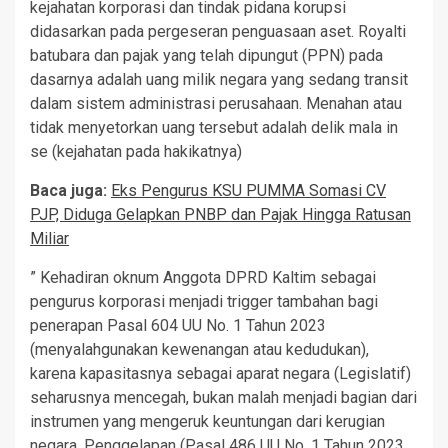
kejahatan korporasi dan tindak pidana korupsi
didasarkan pada pergeseran penguasaan aset. Royalti
batubara dan pajak yang telah dipungut (PPN) pada
dasarnya adalah uang milik negara yang sedang transit
dalam sistem administrasi perusahaan. Menahan atau
tidak menyetorkan uang tersebut adalah delik mala in
se (kejahatan pada hakikatnya)
Baca juga:
Eks Pengurus KSU PUMMA Somasi CV
PJP, Diduga Gelapkan PNBP dan Pajak Hingga Ratusan
Miliar
” Kehadiran oknum Anggota DPRD Kaltim sebagai
pengurus korporasi menjadi trigger tambahan bagi
penerapan Pasal 604 UU No. 1 Tahun 2023
(menyalahgunakan kewenangan atau kedudukan),
karena kapasitasnya sebagai aparat negara (Legislatif)
seharusnya mencegah, bukan malah menjadi bagian dari
instrumen yang mengeruk keuntungan dari kerugian
negara. Penggelapan (Pasal 486 UU No. 1 Tahun 2023