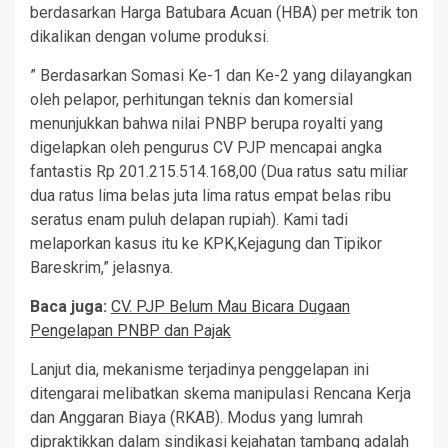
berdasarkan Harga Batubara Acuan (HBA) per metrik ton
dikalikan dengan volume produksi.
” Berdasarkan Somasi Ke-1 dan Ke-2 yang dilayangkan
oleh pelapor, perhitungan teknis dan komersial
menunjukkan bahwa nilai PNBP berupa royalti yang
digelapkan oleh pengurus CV PJP mencapai angka
fantastis Rp 201.215.514.168,00 (Dua ratus satu miliar
dua ratus lima belas juta lima ratus empat belas ribu
seratus enam puluh delapan rupiah). Kami tadi
melaporkan kasus itu ke KPK,Kejagung dan Tipikor
Bareskrim,” jelasnya.
Baca juga:
CV. PJP Belum Mau Bicara Dugaan
Pengelapan PNBP dan Pajak
Lanjut dia, mekanisme terjadinya penggelapan ini
ditengarai melibatkan skema manipulasi Rencana Kerja
dan Anggaran Biaya (RKAB). Modus yang lumrah
dipraktikkan dalam sindikasi kejahatan tambang adalah