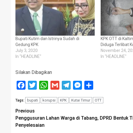
Bupati Kutim dan Istrinya Sudah di
KPK OTT di Kalti
Gedung KPK
Diduga Terlibat K
July 3, 2020
November 24, 20
In "HEADLINE"
In "HEADLINE"
Silakan Dibagikan
Facebook
Twitter
WhatsApp
Gmail
Telegram
Messenger
Share
bupati
korupsi
KPK
Kutai Timur
OTT
Tags:
Post
Previous
Penggusuran Lahan Warga di Tabang, DPRD Bentuk T
navigation
Penyelesaian