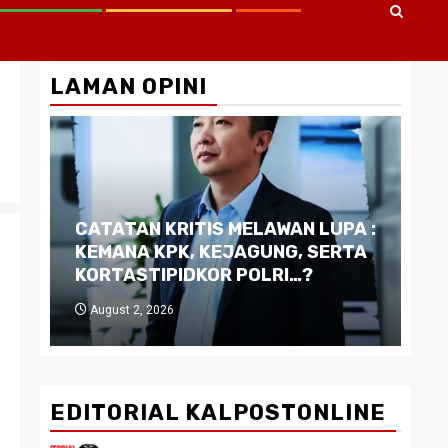
LAMAN OPINI
CATATAN KRITIS MELAWAN LUPA :
Di
KEMANA KPK, KEJAGUNG, SERTA
Ku
KORTASTIPIDKOR POLRI…?
Pe
August 2, 2026
J
EDITORIAL KALPOSTONLINE