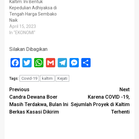
Kaltim: Ini Bentuk
Kepedulian Adhiyaksa di
Tengah Harga Sembako
Naik
April 15, 2023
In "EKONOMI"
Silakan Dibagikan
Facebook
Twitter
WhatsApp
Gmail
Telegram
Messenger
Share
Covid-19
kaltim
Kejati
Tags:
Post
Previous
Next
Candra Dewana Boer
Karena COVID -19,
navigation
Masih Terdakwa, Bulan Ini
Sejumlah Proyek di Kaltim
Berkas Kasasi Dikirim
Terhenti