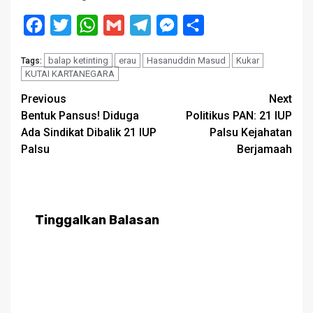
Facebook
Twitter
WhatsApp
Gmail
Telegram
Messenger
Share
balap ketinting
erau
Hasanuddin Masud
Kukar
Tags:
KUTAI KARTANEGARA
Post
Previous
Next
Bentuk Pansus! Diduga
Politikus PAN: 21 IUP
navigation
Ada Sindikat Dibalik 21 IUP
Palsu Kejahatan
Palsu
Berjamaah
Tinggalkan Balasan