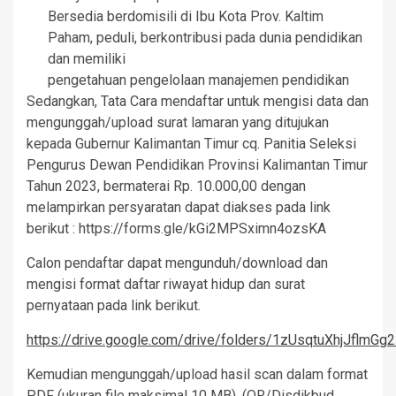
Bersedia berdomisili di Ibu Kota Prov. Kaltim
Paham, peduli, berkontribusi pada dunia pendidikan
dan memiliki
pengetahuan pengelolaan manajemen pendidikan
Sedangkan, Tata Cara mendaftar untuk mengisi data dan
mengunggah/upload surat lamaran yang ditujukan
kepada Gubernur Kalimantan Timur cq. Panitia Seleksi
Pengurus Dewan Pendidikan Provinsi Kalimantan Timur
Tahun 2023, bermaterai Rp. 10.000,00 dengan
melampirkan persyaratan dapat diakses pada link
berikut : https://forms.gle/kGi2MPSximn4ozsKA
Calon pendaftar dapat mengunduh/download dan
mengisi format daftar riwayat hidup dan surat
pernyataan pada link berikut.
https://drive.google.com/drive/folders/1zUsqtuXhjJflmGg
Kemudian mengunggah/upload hasil scan dalam format
PDF (ukuran file maksimal 10 MB). (QR/Disdikbud