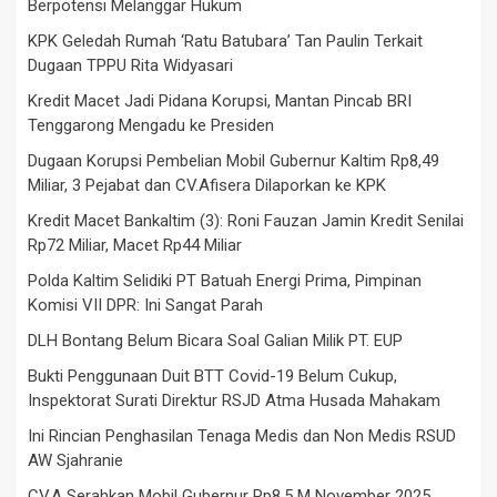
Berpotensi Melanggar Hukum
KPK Geledah Rumah ‘Ratu Batubara’ Tan Paulin Terkait
Dugaan TPPU Rita Widyasari
Kredit Macet Jadi Pidana Korupsi, Mantan Pincab BRI
Tenggarong Mengadu ke Presiden
Dugaan Korupsi Pembelian Mobil Gubernur Kaltim Rp8,49
Miliar, 3 Pejabat dan CV.Afisera Dilaporkan ke KPK
Kredit Macet Bankaltim (3): Roni Fauzan Jamin Kredit Senilai
Rp72 Miliar, Macet Rp44 Miliar
Polda Kaltim Selidiki PT Batuah Energi Prima, Pimpinan
Komisi VII DPR: Ini Sangat Parah
DLH Bontang Belum Bicara Soal Galian Milik PT. EUP
Bukti Penggunaan Duit BTT Covid-19 Belum Cukup,
Inspektorat Surati Direktur RSJD Atma Husada Mahakam
Ini Rincian Penghasilan Tenaga Medis dan Non Medis RSUD
AW Sjahranie
CV.A Serahkan Mobil Gubernur Rp8,5 M November 2025,