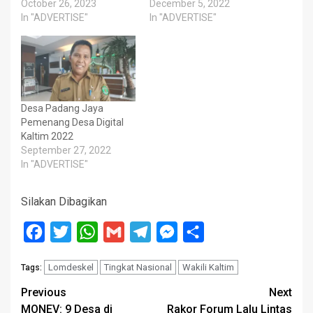
October 26, 2023
December 5, 2022
In "ADVERTISE"
In "ADVERTISE"
Desa Padang Jaya
Pemenang Desa Digital
Kaltim 2022
September 27, 2022
In "ADVERTISE"
Silakan Dibagikan
Facebook
Twitter
WhatsApp
Gmail
Telegram
Messenger
Share
Lomdeskel
Tingkat Nasional
Wakili Kaltim
Tags:
Post
Previous
Next
MONEV: 9 Desa di
Rakor Forum Lalu Lintas