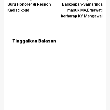
navigation
Guru Honorer di Respon
Balikpapan-Samarinda
Kadisdikbud
masuk MA,Ernawati
berharap KY Mengawal
Tinggalkan Balasan