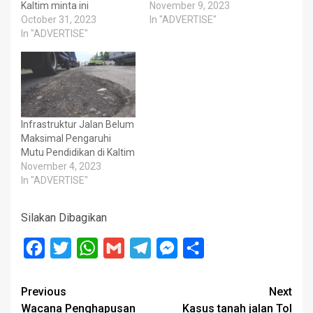
Kaltim minta ini
November 9, 2023
October 31, 2023
In "ADVERTISE"
In "ADVERTISE"
Infrastruktur Jalan Belum
Maksimal Pengaruhi
Mutu Pendidikan di Kaltim
November 4, 2023
In "ADVERTISE"
Silakan Dibagikan
Facebook
Twitter
WhatsApp
Gmail
Telegram
Messenger
Share
Post
Previous
Next
Wacana Penghapusan
Kasus tanah jalan Tol