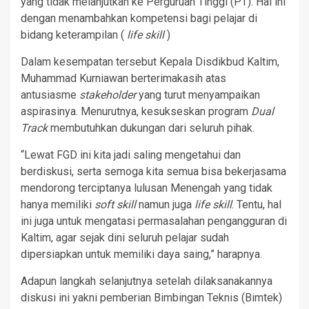
yang tidak melanjutkan ke Perguruan Tinggi (PT). Hal ini
dengan menambahkan kompetensi bagi pelajar di
bidang keterampilan (
life skill
)
Dalam kesempatan tersebut Kepala Disdikbud Kaltim,
Muhammad Kurniawan berterimakasih atas
antusiasme
stakeholder
yang turut menyampaikan
aspirasinya. Menurutnya, kesukseskan program
Dual
Track
membutuhkan dukungan dari seluruh pihak.
“Lewat FGD ini kita jadi saling mengetahui dan
berdiskusi, serta semoga kita semua bisa bekerjasama
mendorong terciptanya lulusan Menengah yang tidak
hanya memiliki
soft skill
namun juga
life skill
. Tentu, hal
ini juga untuk mengatasi permasalahan pengangguran di
Kaltim, agar sejak dini seluruh pelajar sudah
dipersiapkan untuk memiliki daya saing,” harapnya.
Adapun langkah selanjutnya setelah dilaksanakannya
diskusi ini yakni pemberian Bimbingan Teknis (Bimtek)