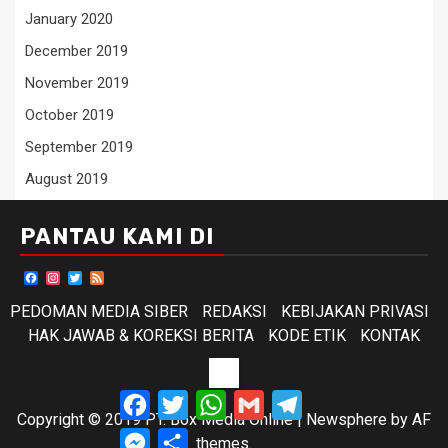
January 2020
December 2019
November 2019
October 2019
September 2019
August 2019
PANTAU KAMI DI
Facebook
Instagram
Twitter
Feed
PEDOMAN MEDIA SIBER
REDAKSI
KEBIJAKAN PRIVASI
HAK JAWAB & KOREKSI BERITA
KODE ETIK
KONTAK
KODE
Facebook
Twitter
WhatsApp
Gmail
Telegram
ETIK
Copyright © 2019 PT. Box Media Online
|
Newsphere
by AF
Messenger
Share
themes.