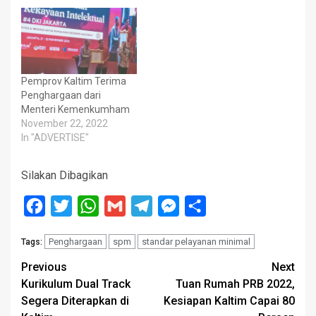
Pemprov Kaltim Terima
Penghargaan dari
Menteri Kemenkumham
November 22, 2022
In "ADVERTISE"
Silakan Dibagikan
Facebook
Twitter
WhatsApp
Gmail
Telegram
Messenger
Share
Penghargaan
spm
standar pelayanan minimal
Tags:
Post
Previous
Next
Kurikulum Dual Track
Tuan Rumah PRB 2022,
navigation
Segera Diterapkan di
Kesiapan Kaltim Capai 80