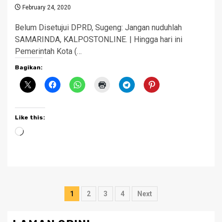
February 24, 2020
Belum Disetujui DPRD, Sugeng: Jangan nuduhlah
SAMARINDA, KALPOSTONLINE. | Hingga hari ini
Pemerintah Kota (…
Bagikan:
Like this:
Loading…
Posts
1
2
3
4
Next
pagination