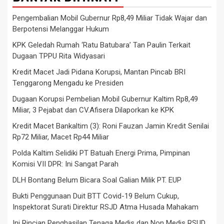
Pengembalian Mobil Gubernur Rp8,49 Miliar Tidak Wajar dan
Berpotensi Melanggar Hukum
KPK Geledah Rumah ‘Ratu Batubara’ Tan Paulin Terkait
Dugaan TPPU Rita Widyasari
Kredit Macet Jadi Pidana Korupsi, Mantan Pincab BRI
Tenggarong Mengadu ke Presiden
Dugaan Korupsi Pembelian Mobil Gubernur Kaltim Rp8,49
Miliar, 3 Pejabat dan CV.Afisera Dilaporkan ke KPK
Kredit Macet Bankaltim (3): Roni Fauzan Jamin Kredit Senilai
Rp72 Miliar, Macet Rp44 Miliar
Polda Kaltim Selidiki PT Batuah Energi Prima, Pimpinan
Komisi VII DPR: Ini Sangat Parah
DLH Bontang Belum Bicara Soal Galian Milik PT. EUP
Bukti Penggunaan Duit BTT Covid-19 Belum Cukup,
Inspektorat Surati Direktur RSJD Atma Husada Mahakam
Ini Rincian Penghasilan Tenaga Medis dan Non Medis RSUD