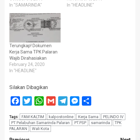
In "SAMARINDA"
In "HEADLINE"
Terungkap! Dokumen
Kerja Sama TPK Palaran
Wajib Dirahasiakan
February 24, 2020
In "HEADLINE"
Silakan Dibagikan
Facebook
Twitter
WhatsApp
Gmail
Telegram
Messenger
Share
FAM KALTIM
kalpostonline
Kerja Sama
PELINDO IV
Tags:
PT Pelabuhan Samarinda Palaran
PT.PSP
samarinda
TPK
PALARAN
Wali Kota
Previous
Next