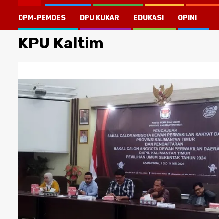
DPM-PEMDES
DPU KUKAR
EDUKASI
OPINI
KPU Kaltim