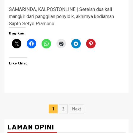
SAMARINDA, KALPOSTONLINE | Setelah dua kali
mangkir dari panggilan penyidik, akhirnya kediaman
Sapto Setyo Pramono…
Bagikan:
Like this:
Posts
1
2
Next
pagination
LAMAN OPINI