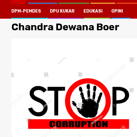
DPM-PEMDES
DPU KUKAR
EDUKASI
OPINI
Chandra Dewana Boer