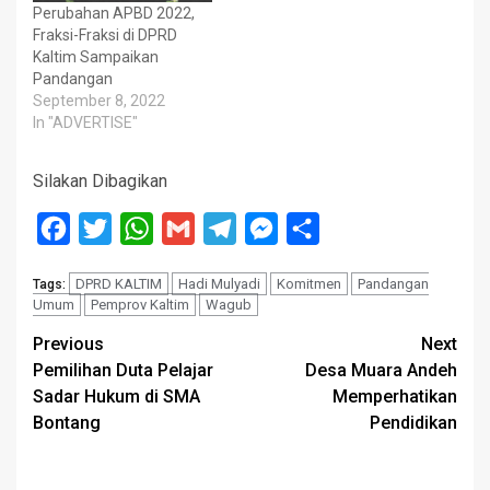
Perubahan APBD 2022,
Fraksi-Fraksi di DPRD
Kaltim Sampaikan
Pandangan
September 8, 2022
In "ADVERTISE"
Silakan Dibagikan
Facebook
Twitter
WhatsApp
Gmail
Telegram
Messenger
Share
DPRD KALTIM
Hadi Mulyadi
Komitmen
Pandangan
Tags:
Umum
Pemprov Kaltim
Wagub
Post
Previous
Next
Pemilihan Duta Pelajar
Desa Muara Andeh
navigation
Sadar Hukum di SMA
Memperhatikan
Bontang
Pendidikan