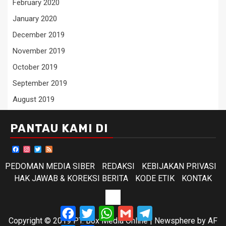
February 2020
January 2020
December 2019
November 2019
October 2019
September 2019
August 2019
PANTAU KAMI DI
Facebook
Instagram
Twitter
Feed
PEDOMAN MEDIA SIBER
REDAKSI
KEBIJAKAN PRIVASI
HAK JAWAB & KOREKSI BERITA
KODE ETIK
KONTAK
KODE
Facebook
Twitter
WhatsApp
Gmail
Telegram
ETIK
Copyright © 2019 PT. Box Media Online
|
Newsphere
by AF