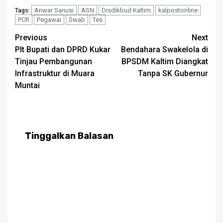
Anwar Sanusi
ASN
Disdikbud Kaltim
kalpostonline
Tags:
PCR
Pegawai
Swab
Tes
Post
Previous
Next
Plt Bupati dan DPRD Kukar
Bendahara Swakelola di
navigation
Tinjau Pembangunan
BPSDM Kaltim Diangkat
Infrastruktur di Muara
Tanpa SK Gubernur
Muntai
Tinggalkan Balasan