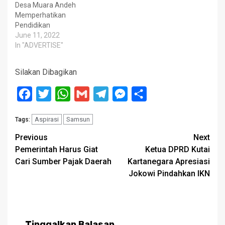
Desa Muara Andeh
Memperhatikan
Pendidikan
June 11, 2022
In "ADVERTISE"
Silakan Dibagikan
Facebook
Twitter
WhatsApp
Gmail
Telegram
Messenger
Share
Aspirasi
Samsun
Tags:
Post
Previous
Next
Pemerintah Harus Giat
Ketua DPRD Kutai
navigation
Cari Sumber Pajak Daerah
Kartanegara Apresiasi
Jokowi Pindahkan IKN
Tinggalkan Balasan