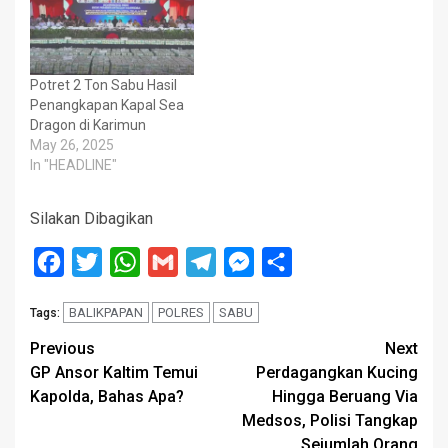
Potret 2 Ton Sabu Hasil
Penangkapan Kapal Sea
Dragon di Karimun
May 26, 2025
In "HEADLINE"
Silakan Dibagikan
Facebook
Twitter
WhatsApp
Gmail
Telegram
Messenger
Share
BALIKPAPAN
POLRES
SABU
Tags:
Post
Previous
Next
GP Ansor Kaltim Temui
Perdagangkan Kucing
navigation
Kapolda, Bahas Apa?
Hingga Beruang Via
Medsos, Polisi Tangkap
Sejumlah Orang