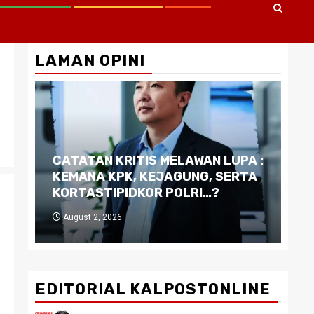
LAMAN OPINI
CATATAN KRITIS MELAWAN LUPA :
Di
KEMANA KPK, KEJAGUNG, SERTA
Ku
KORTASTIPIDKOR POLRI…?
Pe
August 2, 2026
J
EDITORIAL KALPOSTONLINE