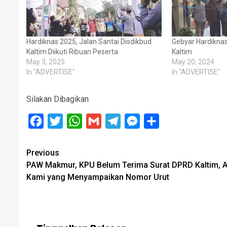
Hardiknas 2025, Jalan Santai Disdikbud
Gebyar Hardiknas
Kaltim Diikuti Ribuan Peserta
Kaltim
May 3, 2025
May 20, 2024
In "ADVERTISE"
In "ADVERTISE"
Silakan Dibagikan
Facebook
Twitter
WhatsApp
Gmail
Telegram
Messenger
Share
Post
Previous
PAW Makmur, KPU Belum Terima Surat DPRD Kaltim, Aj
navigation
Kami yang Menyampaikan Nomor Urut