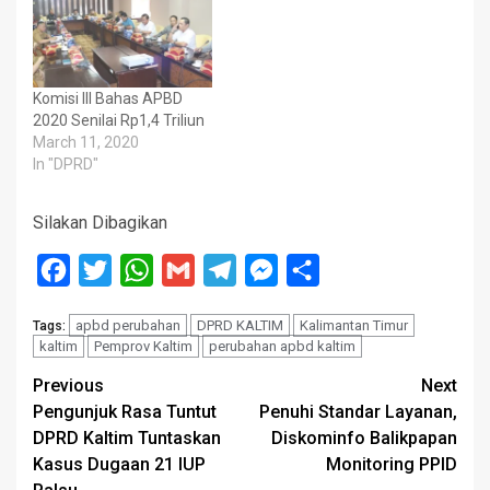
Komisi III Bahas APBD
2020 Senilai Rp1,4 Triliun
March 11, 2020
In "DPRD"
Silakan Dibagikan
Facebook
Twitter
WhatsApp
Gmail
Telegram
Messenger
Share
apbd perubahan
DPRD KALTIM
Kalimantan Timur
Tags:
kaltim
Pemprov Kaltim
perubahan apbd kaltim
Post
Previous
Next
Pengunjuk Rasa Tuntut
Penuhi Standar Layanan,
navigation
DPRD Kaltim Tuntaskan
Diskominfo Balikpapan
Kasus Dugaan 21 IUP
Monitoring PPID