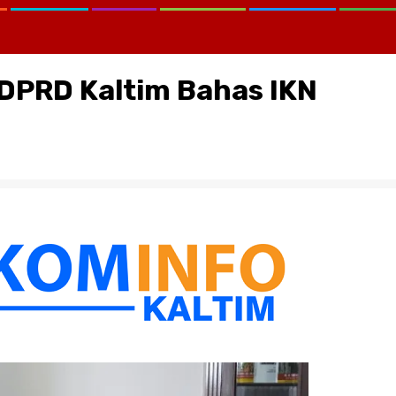
DPRD Kaltim Bahas IKN
CATATAN KRITIS MELAWAN LUP
KEMANA KPK, KEJAGUNG, SER
KORTASTIPIDKOR POLRI…?
August 2, 2026