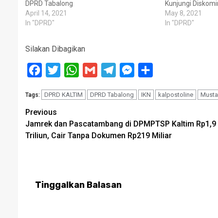
DPRD Tabalong
Kunjungi Diskomi
April 14, 2021
May 8, 2021
In "DPRD"
In "DPRD"
Silakan Dibagikan
Facebook
Twitter
WhatsApp
Gmail
Telegram
Messenger
Share
DPRD KALTIM
DPRD Tabalong
IKN
kalpostoline
Musta
Tags:
Post
Previous
Jamrek dan Pascatambang di DPMPTSP Kaltim Rp1,9
navigation
Triliun, Cair Tanpa Dokumen Rp219 Miliar
Tinggalkan Balasan