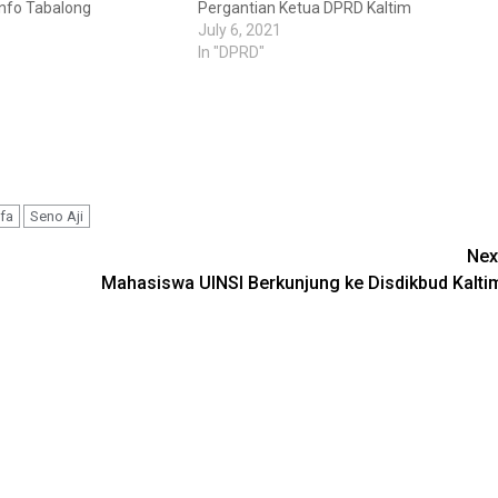
nfo Tabalong
Pergantian Ketua DPRD Kaltim
July 6, 2021
In "DPRD"
fa
Seno Aji
Nex
Mahasiswa UINSI Berkunjung ke Disdikbud Kalti